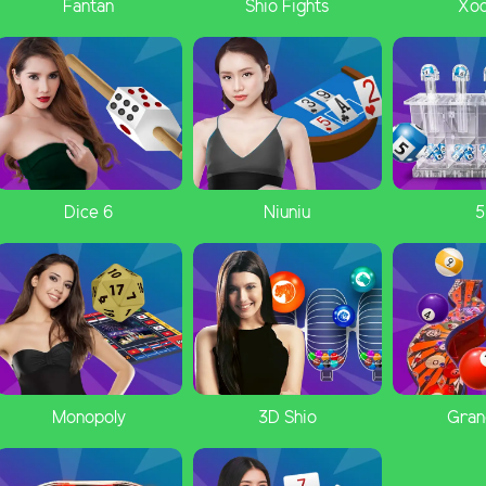
Fantan
Shio Fights
Xoc
Dice 6
Niuniu
Monopoly
3D Shio
Gran