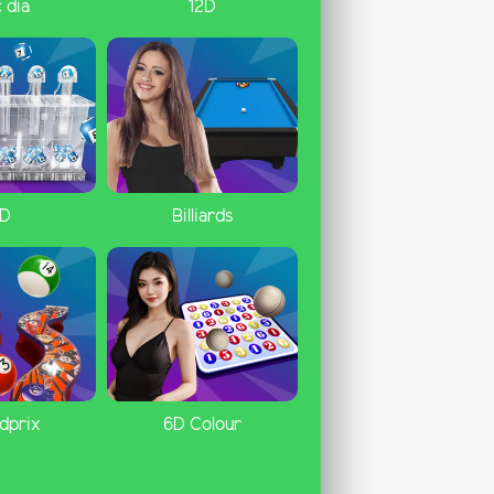
 dia
12D
5D
Billiards
dprix
6D Colour