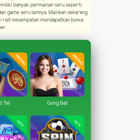
miliki banyak permainan seru seperti
dan game seru lainnya. Mainkan sekarang
dan raih kesempatan mendapatkan bonus
er.
PROMO
PROMO
 Tail
Gong Ball
NEW
NEW