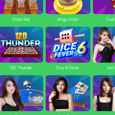
Sicbo Ball
Bingo Sicbo
Duel
12D Thunder
Dice 6 Fever
24D