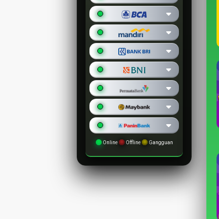
Online
Offline
Gangguan