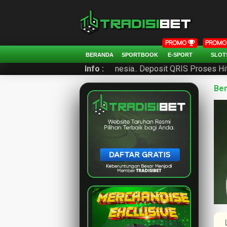
PROMO
PROM
BERANDA
SPORTBOOK
E-SPORT
SLOT
Indonesia.. Deposit QRIS Proses Hitungan Detik !!
Info :
Be