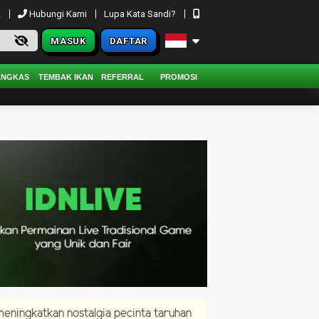
t
Hubungi Kami
Lupa Kata Sandi?
DAFTAR
ANGKAS
TEMBAK IKAN
REFERRAL
PROMOSI
ningkatkan nostalgia pecinta taruhan