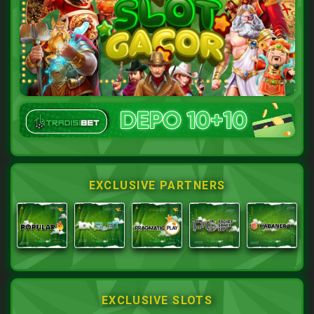
EXCLUSIVE PARTNERS
EXCLUSIVE SLOTS