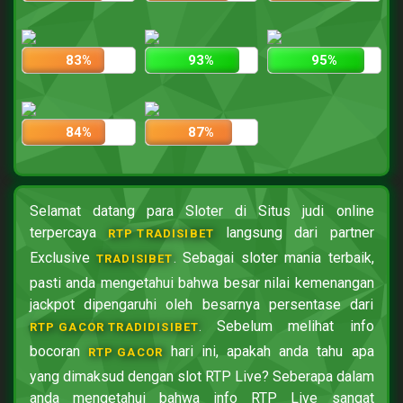
83%
93%
95%
84%
87%
Selamat datang para Sloter di Situs judi online
terpercaya
langsung dari partner
RTP TRADISIBET
Exclusive
. Sebagai sloter mania terbaik,
TRADISIBET
pasti anda mengetahui bahwa besar nilai kemenangan
jackpot dipengaruhi oleh besarnya persentase dari
. Sebelum melihat info
RTP GACOR TRADIDISIBET
bocoran
hari ini, apakah anda tahu apa
RTP GACOR
yang dimaksud dengan slot RTP Live? Seberapa dalam
anda mengetahui bahwa info RTP Live sangat