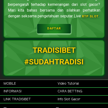
berpengaruh terhadap kemenangan dari slot gacor?
Mari kita bahas bersama dan silahkan perhatikan
dengan seksama pengetahuan seputar Live
.
RTP SLOT
DAFTAR
TRADISIBET
#SUDAHTRADISI
MOBILE
Video Tutorial
INFORMASI
CARA BETTING
LINK TRADISIBET
Info Slot Gacor