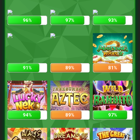
96%
97%
93%
91%
89%
81%
94%
89%
97%