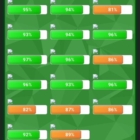
95%
94%
81%
93%
94%
96%
97%
96%
86%
96%
93%
96%
82%
87%
86%
92%
89%