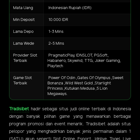
Mata Uang
Indonesian Rupiah (IDR)
Min Deposit
10.000 IDR
Lama Depo
1-3 Mins
Lama Wede
2-5 Mins
Provider Slot
PragmaticPlay, IDNSLOT, PGSoft,
Terbaik
Habanero, Skywind, TTG, Joker Gaming,
Playtech
Game Slot
Power Of Odin ,Gates Of Olympus ,Sweet
Terbaik
Bonanza ,Wild West Gold ,Starlight
Princess ,Kutukan Medusa ,5 Lion
Megaways.
Tradisibet
hadir sebagai situs judi online terbaik di Indonesia
dengan banyak pilihan game yang menawarkan berbagai
program promosi dan event menarik. Tradisibet adalah situs
pelopor yang menghadirkan banyak jenis permainan dalam 1
(SATU) akun seperti Slot Online, Esport, Idnlive, Togel, Live