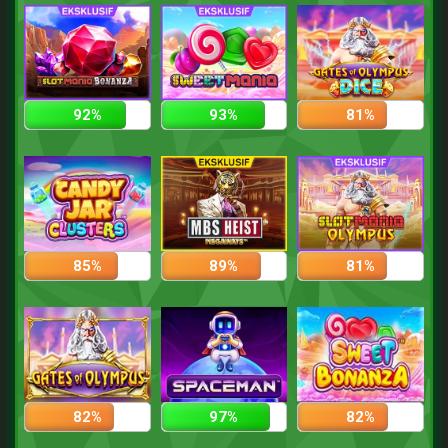
92%
93%
81%
85%
89%
81%
82%
97%
82%