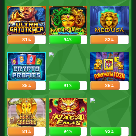
81%
94%
83%
85%
91%
86%
81%
94%
92%